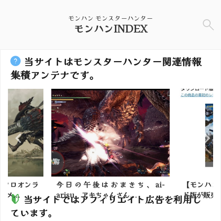
モンハン モンスターハンター
モンハンINDEX
当サイトはモンスターハンター関連情報
集積アンテナです。
日の午後はおまきち、ai-
【モンハンワイルズ】ダウンロ
risu、アキちゃんさん...
ド版が販売休止になってた...
当サイトではアフィリエイト広告を利用し
ています。