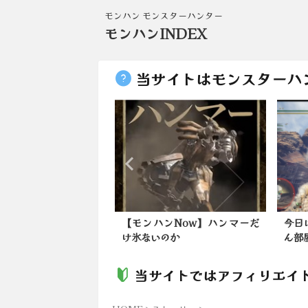
モンハン モンスターハンター
モンハンINDEX
当サイトはモンスターハ
ンワイルズ】4月に歴
【モンハンNow】ハンマーだ
今日
装備追加の可能性は...
け氷ないのか
ん部
当サイトではアフィリエイ