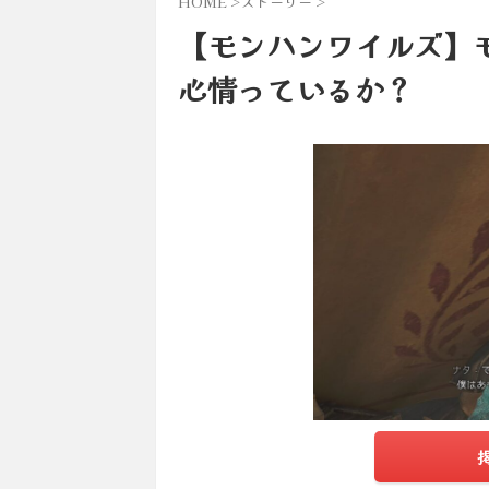
HOME
>
ストーリー
>
【モンハンワイルズ】
心情っているか？