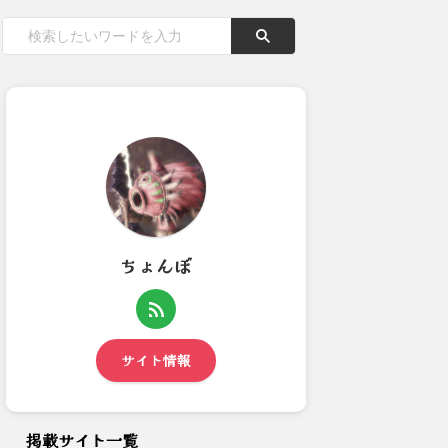
ちょんぼ
【モンハンワイルズ】会心率て
【モンハンNow】守勢逆恨み
火力のために上げるんちゃう...
って無属性しか意味ないのな
サイト情報
掲載サイト一覧